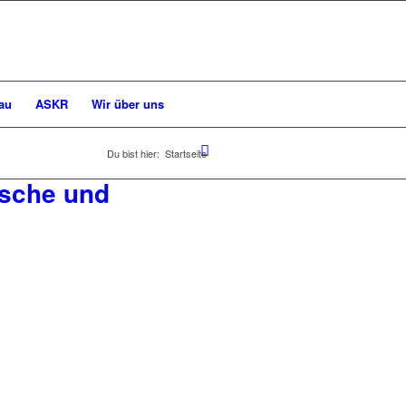
au
ASKR
Wir über uns
Du bist hier:
Startseite
ische und