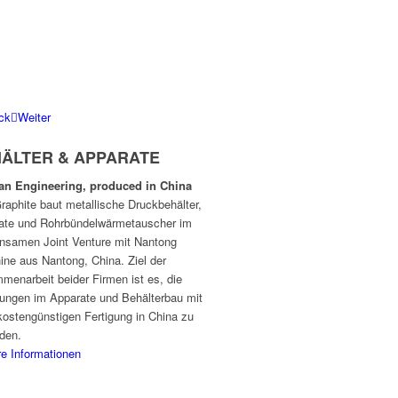
ck
Weiter
ÄLTER & APPARATE
n Engineering, produced in China
raphite baut metallische Druckbehälter,
ate und Rohrbündelwärmetauscher im
nsamen Joint Venture mit Nantong
ine aus Nantong, China. Ziel der
menarbeit beider Firmen ist es, die
rungen im Apparate und Behälterbau mit
kostengünstigen Fertigung in China zu
nden.
re Informationen