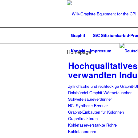
Graphit
SiC Siliziumkarbid-Pro
Kontakt – Impressum
Homepage
Hochqualitatives
verwandten Indu
Zylindrische und rechteckige Graphit-
Rohrbündel-Graphit-Wärmetauscher
Schwefelsäureverdünner
HCl-Synthese-Brenner
Graphit-Einbauten für Kolonnen
Graphitreaktoren
Kohlefaserverstärkte Rohre
Kohlefaserrohre