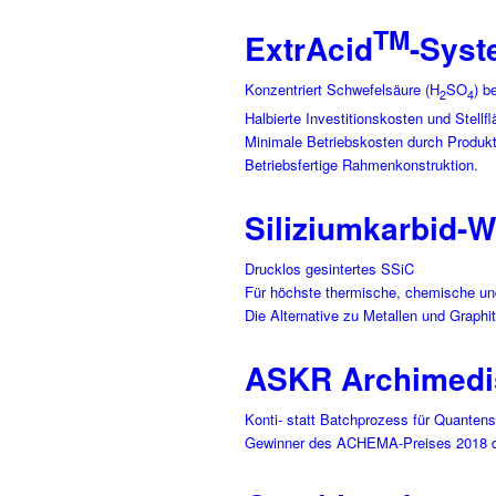
TM
ExtrAcid
-Syst
Konzentriert Schwefelsäure (H
SO
) b
2
4
Halbierte Investitionskosten und Stellfl
Minimale Betriebskosten durch Produkt
Betriebsfertige Rahmenkonstruktion.
Siliziumkarbid-
Drucklos gesintertes SSiC
Für höchste thermische, chemische un
Die Alternative zu Metallen und Graphit
ASKR Archimedis
Konti- statt Batchprozess für Quantens
Gewinner des ACHEMA-Preises 2018 d