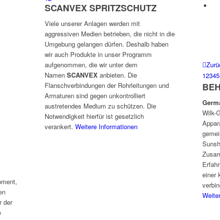
SCANVEX SPRITZSCHUTZ
Viele unserer Anlagen werden mit
aggressiven Medien betrieben, die nicht in die
Umgebung gelangen dürfen. Deshalb haben
wir auch Produkte in unser Programm
aufgenommen, die wir unter dem
Zurü
Namen
SCANVEX
anbieten. Die
1
2
3
4
5
Flanschverbindungen der Rohrleitungen und
BEH
Armaturen sind gegen unkontrolliert
Germa
austretendes Medium zu schützen. Die
Wilk-G
Notwendigkeit hierfür ist gesetzlich
Appar
verankert.
Weitere Informationen
gemei
Sunsh
Zusam
Erfah
einer 
ipment,
verbi
en
Weite
r der
e