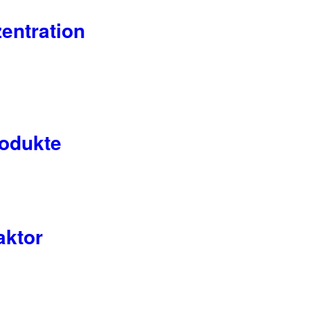
entration
rodukte
aktor