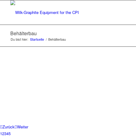
Behälterbau
Du bist hier:
Startseite
/
Behälterbau
Zurück
Weiter
1
2
3
4
5